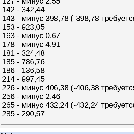
127 - минус 2,55
142 - 342,44
143 - минус 398,78 (-398,78 требуетс
153 - 923,05
163 - минус 0,67
178 - минус 4,91
181 - 324,48
185 - 786,76
186 - 136,58
214 - 997,45
226 - минус 406,38 (-406,38 требуетс
256 - минус 2,46
265 - минус 432,24 (-432,24 требуетс
285 - 290,57