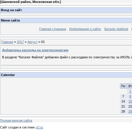
[
Шаховской район, Московская обл.
]
Вход на сайт
Меню сайта
Главная страница
Информация о сайте
Каталог файлов
Главная
»
2017
»
Август
»
03
Добавлены расходы на электроэнергию
В разделе "Каталог Файлов" добавлен файл с расходами по электричеству за ИЮЛЬ 2
Calendar
Пн
Вт
1
7
8
14
15
21
22
28
29
Полная версия сайта
Сайт создан в системе
uCoz